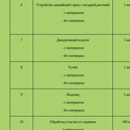
6
Устройство альпийской горки с посадкой растений
1 кв
- с материалом
- без материала
7
Декоративный водоем
1 кв
- с материалом
- без материала
8
Ручей
1 кв
- с материалом
- без материала
9
Водопад
1 кв
- с материалом
- без материала
10
Обработка участка от сорняков
100 к
(гербицидами)