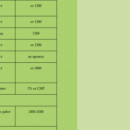
ст
от 1500
ст
от 1500
ид
1500
ст
от 1500
ст
по проекту
ст
от 3000
лект
5% от СМР
с работ
2400-4500