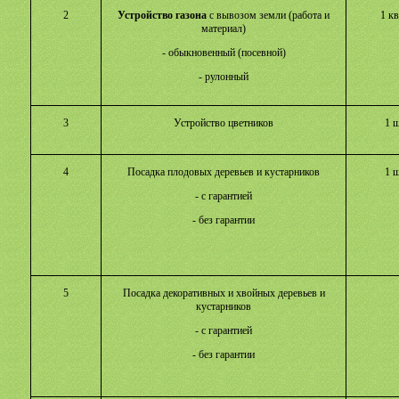
2
Устройство газона
с вывозом земли (работа и
1 кв
материал)
- обыкновенный (посевной)
- рулонный
3
Устройство цветников
1 ш
4
Посадка плодовых деревьев и кустарников
1 ш
- с гарантией
- без гарантии
5
Посадка декоративных и хвойных деревьев и
кустарников
- с гарантией
- без гарантии