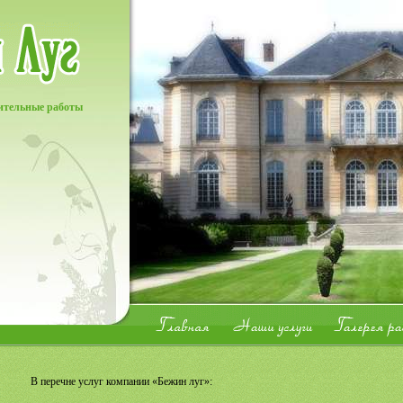
ительные работы
В перечне услуг компании «Бежин луг»: