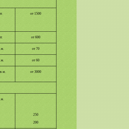
т.
от 1500
т.
от 600
.м.
от 70
.м.
от 60
в.м.
от 3000
.м.
250
200