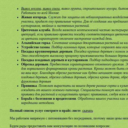
Вывоз мусора, вывоз снега
, вывоз грунта, cтроительного мусора, бытов
Работаем по всей Москве.
Живая изгородь
. Служит для защиты от неблагоприятных воздействи
участка, придаст ему правильные черты. Для её создания мы предлага
кустарников, хвойных и лиственных растений.
Цветочная клумба
. Всегда является неотъемлемой частью экстерьер
цветущей, если правильно провести посадку соответствующих цветочн
за цветами гарантирует отличное настроение каждый день.
Альпийская горка
. Сочетание изящных декоративных растений на к
Устройство газона
. Подбор газонных трав, которые сохранят ваш газ
Посадка крупномерных деревьев
. Посадка крупных деревьев с комом з
Это способствует высокому проценту приживаемости больших деревье
Посадка плодовых деревьев и кустарников
. Подбор подходящих сорт
Обрезка деревьев
. Предвестник гарантированно отменного урожая. Э
для нормального формирования кроны растения. Кроны может быть с
на ваш вкус. Благодаря обрезке растение как будто начинает новую ж
плодовых деревьев, обрезка садовых деревьев, обрезка кроны дерева, обр
фруктовых деревьев
Прививка
. Позволит вырастить на вашем дереве разные сорта и культ
ожидать от вашего зеленого питомца. Специалисты помогут вам по
прививки для растений и осуществить процесс прививания, следуя всем 
Борьба с болезнями и вредителями
. Обработка вашего участка как 
народными методами.
Полный список услуг смотрите в прайс-листе
.
скачать
Мы работаем напрямую с питомниками без посредников, поэтому наши цены низ
Будем рады предоставить вам консультацию по возникшим вопросам: