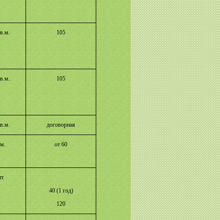
в.м.
105
в.м.
105
в.м.
договорная
.м.
от 60
т.
40 (1 год)
120