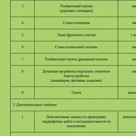
3
Разбивочный чертеж
ли
(дорожки, площадки)
4
Схема освещения
ли
5
Эскиз фрагмента участка
1 в
6
Схема поливочной системы
ли
7
Разбивочный чертеж дренажной системы
ли
8
Детальная проработка отдельных элементов
ли
благоустройства
(альпинарии, цветники, водоемы)
9
Смета
комп
3. Дополнительные сведения
1
Пояснительная записка по проведению
комплек
ландшафтных работ и
последовательности из
выполнения