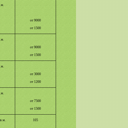
.м.
от 9000
от 1500
.м.
от 9000
от 1500
.м.
от 3000
от 1200
.м.
от 7500
от 1500
в.м.
105