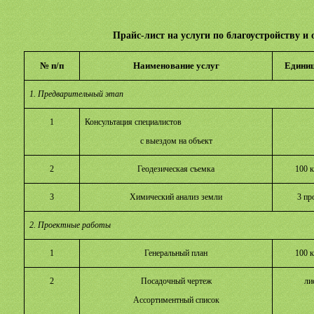
Прайс-лист на услуги по благоустройству и
№ п/п
Наименование услуг
Единиц
1. Предварительный этап
1
Консультация специалистов
с выездом на объект
2
Геодезическая съемка
100 
3
Химический анализ земли
3 пр
2. Проектные работы
1
Генеральный план
100 к
2
Посадочный чертеж
ли
Ассортиментный список