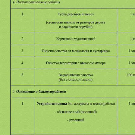
4.
Подготовительные работы
1
Рубка деревьев и вывоз
1 ш
(стоимость зависит от размеров дерева
и
сложности порубки)
2
Корчевка и удаление пней
1 ш
3
Очистка участка от мелколесья и
кустарника
1 кв
4
Очистка территории с вывозом мусора
1 кв
5
Выравнивание участка
100 к
(без стоимости земли)
5.
Озеленение и благоустройство
1
Устройство газона
без материала и земли (работа)
1 кв
- обыкновенный (посевной)
- рулонный