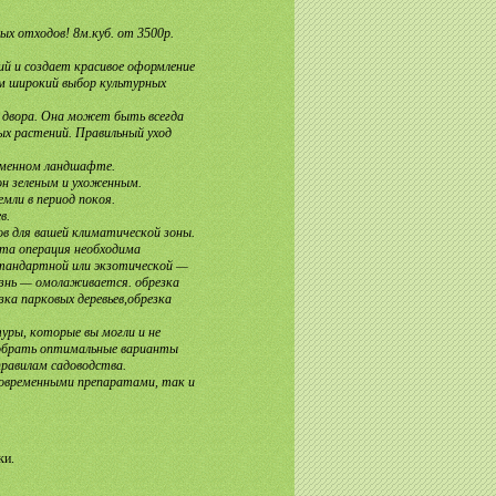
ых отходов! 8м.куб. от 3500р.
й и создает красивое оформление
ем широкий выбор культурных
а двора. Она может быть всегда
ых растений. Правильный уход
аменном ландшафте.
он зеленым и ухоженным.
емли в период покоя.
в.
ов для вашей климатической зоны.
та операция необходима
тандартной или экзотической —
изнь — омолаживается. обрезка
езка парковых деревьев,обрезка
уры, которые вы могли и не
добрать оптимальные варианты
правилам садоводства.
современными препаратами, так и
ки.