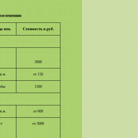
 озеленению
а изм.
Стоимость в руб.
3000
кв.м
.
от 150
обы
1500
в.м.
от 600
ст
от 3000