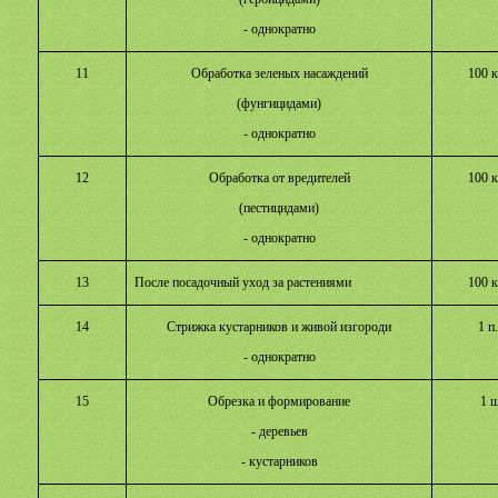
- однократно
11
Обработка зеленых насаждений
100 к
(фунгицидами)
- однократно
12
Обработка от вредителей
100 к
(пестицидами)
- однократно
13
После посадочный уход за растениями
100 к
14
Стрижка кустарников и живой изгороди
1 п
- однократно
15
Обрезка и формирование
1 ш
- деревьев
- кустарников